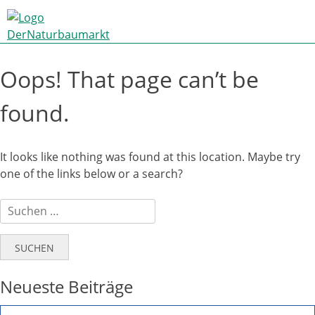
Skip
to
content
Oops! That page can’t be
found.
It looks like nothing was found at this location. Maybe try
one of the links below or a search?
Suchen
nach:
Neueste Beiträge