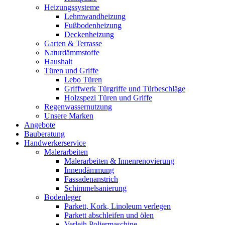
Heizungssysteme
Lehmwandheizung
Fußbodenheizung
Deckenheizung
Garten & Terrasse
Naturdämmstoffe
Haushalt
Türen und Griffe
Lebo Türen
Griffwerk Türgriffe und Türbeschläge
Holzspezi Türen und Griffe
Regenwassernutzung
Unsere Marken
Angebote
Bauberatung
Handwerkerservice
Malerarbeiten
Malerarbeiten & Innenrenovierung
Innendämmung
Fassadenanstrich
Schimmelsanierung
Bodenleger
Parkett, Kork, Linoleum verlegen
Parkett abschleifen und ölen
Verleih Poliermaschine