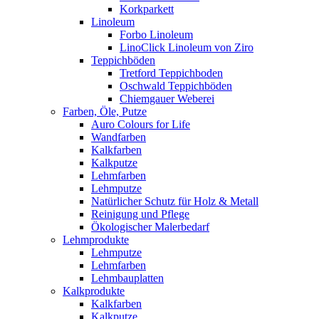
Korkparkett
Linoleum
Forbo Linoleum
LinoClick Linoleum von Ziro
Teppichböden
Tretford Teppichboden
Oschwald Teppichböden
Chiemgauer Weberei
Farben, Öle, Putze
Auro Colours for Life
Wandfarben
Kalkfarben
Kalkputze
Lehmfarben
Lehmputze
Natürlicher Schutz für Holz & Metall
Reinigung und Pflege
Ökologischer Malerbedarf
Lehmprodukte
Lehmputze
Lehmfarben
Lehmbauplatten
Kalkprodukte
Kalkfarben
Kalkputze