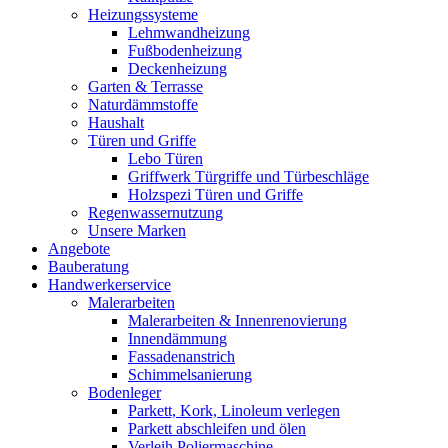
Heizungssysteme
Lehmwandheizung
Fußbodenheizung
Deckenheizung
Garten & Terrasse
Naturdämmstoffe
Haushalt
Türen und Griffe
Lebo Türen
Griffwerk Türgriffe und Türbeschläge
Holzspezi Türen und Griffe
Regenwassernutzung
Unsere Marken
Angebote
Bauberatung
Handwerkerservice
Malerarbeiten
Malerarbeiten & Innenrenovierung
Innendämmung
Fassadenanstrich
Schimmelsanierung
Bodenleger
Parkett, Kork, Linoleum verlegen
Parkett abschleifen und ölen
Verleih Poliermaschine