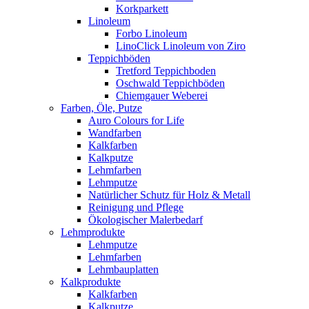
Korkparkett
Linoleum
Forbo Linoleum
LinoClick Linoleum von Ziro
Teppichböden
Tretford Teppichboden
Oschwald Teppichböden
Chiemgauer Weberei
Farben, Öle, Putze
Auro Colours for Life
Wandfarben
Kalkfarben
Kalkputze
Lehmfarben
Lehmputze
Natürlicher Schutz für Holz & Metall
Reinigung und Pflege
Ökologischer Malerbedarf
Lehmprodukte
Lehmputze
Lehmfarben
Lehmbauplatten
Kalkprodukte
Kalkfarben
Kalkputze