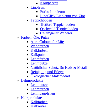
Korkparkett
Linoleum
Forbo Linoleum
LinoClick Linoleum von Ziro
Teppichböden
Tretford Teppichboden
Oschwald Teppichböden
Chiemgauer Weberei
Farben, Öle, Putze
Auro Colours for Life
Wandfarben
Kalkfarben
Kalkputze
Lehmfarben
Lehmputze
Natürlicher Schutz für Holz & Metall
Reinigung und Pflege
Ökologischer Malerbedarf
Lehmprodukte
Lehmputze
Lehmfarben
Lehmbauplatten
Kalkprodukte
Kalkfarben
Kalkputze