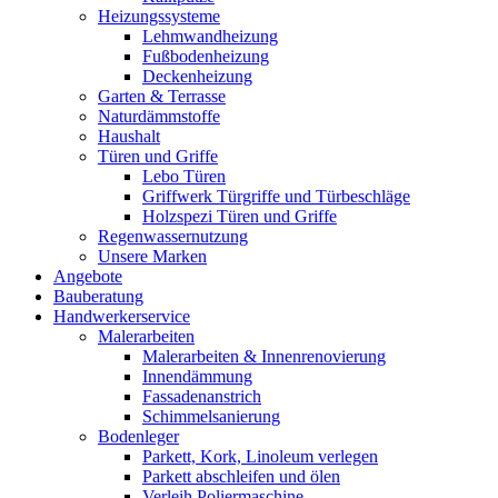
Heizungssysteme
Lehmwandheizung
Fußbodenheizung
Deckenheizung
Garten & Terrasse
Naturdämmstoffe
Haushalt
Türen und Griffe
Lebo Türen
Griffwerk Türgriffe und Türbeschläge
Holzspezi Türen und Griffe
Regenwassernutzung
Unsere Marken
Angebote
Bauberatung
Handwerkerservice
Malerarbeiten
Malerarbeiten & Innenrenovierung
Innendämmung
Fassadenanstrich
Schimmelsanierung
Bodenleger
Parkett, Kork, Linoleum verlegen
Parkett abschleifen und ölen
Verleih Poliermaschine