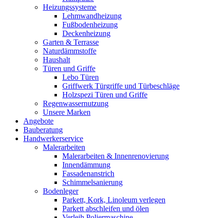
Heizungssysteme
Lehmwandheizung
Fußbodenheizung
Deckenheizung
Garten & Terrasse
Naturdämmstoffe
Haushalt
Türen und Griffe
Lebo Türen
Griffwerk Türgriffe und Türbeschläge
Holzspezi Türen und Griffe
Regenwassernutzung
Unsere Marken
Angebote
Bauberatung
Handwerkerservice
Malerarbeiten
Malerarbeiten & Innenrenovierung
Innendämmung
Fassadenanstrich
Schimmelsanierung
Bodenleger
Parkett, Kork, Linoleum verlegen
Parkett abschleifen und ölen
Verleih Poliermaschine