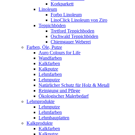
Korkparkett
Linoleum
Forbo Linoleum
LinoClick Linoleum von Ziro
Teppichböden
Tretford Teppichboden
Oschwald Teppichböden
Chiemgauer Weberei
Farben, Öle, Putze
Auro Colours for Life
Wandfarben
Kalkfarben
Kalkputze
Lehmfarben
Lehmputze
Natürlicher Schutz für Holz & Metall
Reinigung und Pflege
Ökologischer Malerbedarf
Lehmprodukte
Lehmputze
Lehmfarben
Lehmbauplatten
Kalkprodukte
Kalkfarben
Kalkputze