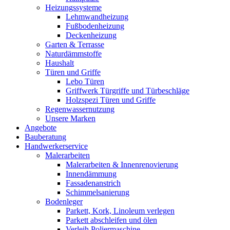
Heizungssysteme
Lehmwandheizung
Fußbodenheizung
Deckenheizung
Garten & Terrasse
Naturdämmstoffe
Haushalt
Türen und Griffe
Lebo Türen
Griffwerk Türgriffe und Türbeschläge
Holzspezi Türen und Griffe
Regenwassernutzung
Unsere Marken
Angebote
Bauberatung
Handwerkerservice
Malerarbeiten
Malerarbeiten & Innenrenovierung
Innendämmung
Fassadenanstrich
Schimmelsanierung
Bodenleger
Parkett, Kork, Linoleum verlegen
Parkett abschleifen und ölen
Verleih Poliermaschine