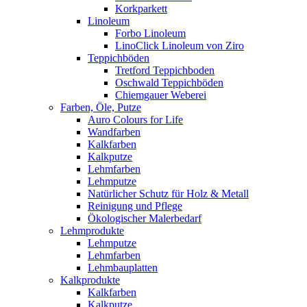
Korkparkett
Linoleum
Forbo Linoleum
LinoClick Linoleum von Ziro
Teppichböden
Tretford Teppichboden
Oschwald Teppichböden
Chiemgauer Weberei
Farben, Öle, Putze
Auro Colours for Life
Wandfarben
Kalkfarben
Kalkputze
Lehmfarben
Lehmputze
Natürlicher Schutz für Holz & Metall
Reinigung und Pflege
Ökologischer Malerbedarf
Lehmprodukte
Lehmputze
Lehmfarben
Lehmbauplatten
Kalkprodukte
Kalkfarben
Kalkputze