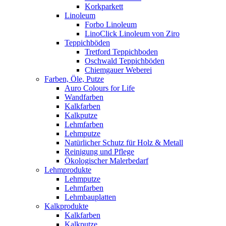
Korkparkett
Linoleum
Forbo Linoleum
LinoClick Linoleum von Ziro
Teppichböden
Tretford Teppichboden
Oschwald Teppichböden
Chiemgauer Weberei
Farben, Öle, Putze
Auro Colours for Life
Wandfarben
Kalkfarben
Kalkputze
Lehmfarben
Lehmputze
Natürlicher Schutz für Holz & Metall
Reinigung und Pflege
Ökologischer Malerbedarf
Lehmprodukte
Lehmputze
Lehmfarben
Lehmbauplatten
Kalkprodukte
Kalkfarben
Kalkputze