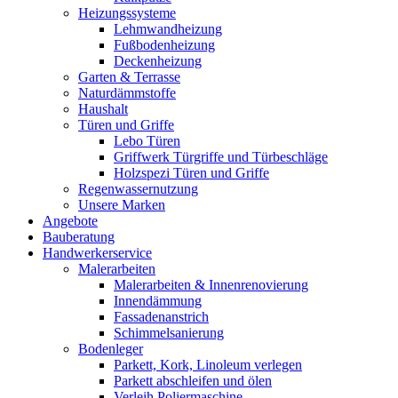
Heizungssysteme
Lehmwandheizung
Fußbodenheizung
Deckenheizung
Garten & Terrasse
Naturdämmstoffe
Haushalt
Türen und Griffe
Lebo Türen
Griffwerk Türgriffe und Türbeschläge
Holzspezi Türen und Griffe
Regenwassernutzung
Unsere Marken
Angebote
Bauberatung
Handwerkerservice
Malerarbeiten
Malerarbeiten & Innenrenovierung
Innendämmung
Fassadenanstrich
Schimmelsanierung
Bodenleger
Parkett, Kork, Linoleum verlegen
Parkett abschleifen und ölen
Verleih Poliermaschine