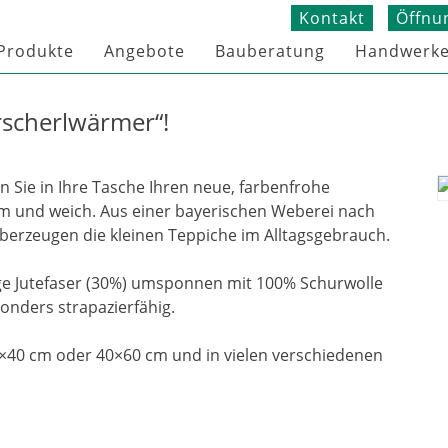
Kontakt
Öffnu
 Produkte
Angebote
Bauberatung
Handwerke
rscherlwärmer“!
 Sie in Ihre Tasche Ihren neue, farbenfrohe
rm und weich. Aus einer bayerischen Weberei nach
überzeugen die kleinen Teppiche im Alltagsgebrauch.
e Jutefaser (30%) umsponnen mit 100% Schurwolle
sonders strapazierfähig.
0×40 cm oder 40×60 cm und in vielen verschiedenen