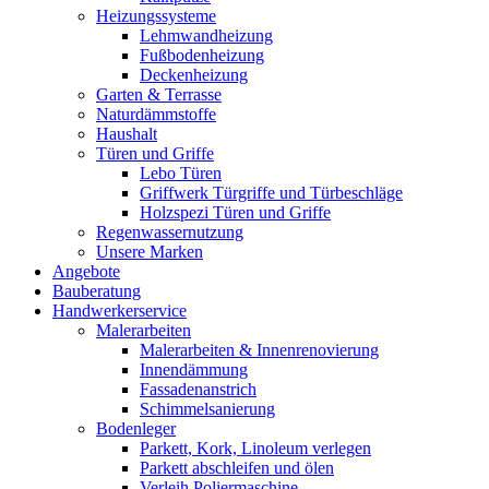
Heizungssysteme
Lehmwandheizung
Fußbodenheizung
Deckenheizung
Garten & Terrasse
Naturdämmstoffe
Haushalt
Türen und Griffe
Lebo Türen
Griffwerk Türgriffe und Türbeschläge
Holzspezi Türen und Griffe
Regenwassernutzung
Unsere Marken
Angebote
Bauberatung
Handwerkerservice
Malerarbeiten
Malerarbeiten & Innenrenovierung
Innendämmung
Fassadenanstrich
Schimmelsanierung
Bodenleger
Parkett, Kork, Linoleum verlegen
Parkett abschleifen und ölen
Verleih Poliermaschine