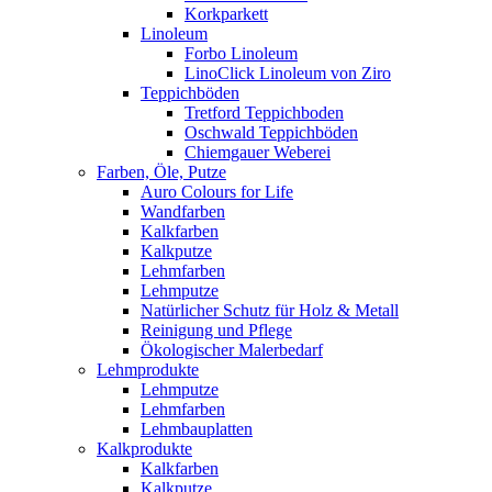
Korkparkett
Linoleum
Forbo Linoleum
LinoClick Linoleum von Ziro
Teppichböden
Tretford Teppichboden
Oschwald Teppichböden
Chiemgauer Weberei
Farben, Öle, Putze
Auro Colours for Life
Wandfarben
Kalkfarben
Kalkputze
Lehmfarben
Lehmputze
Natürlicher Schutz für Holz & Metall
Reinigung und Pflege
Ökologischer Malerbedarf
Lehmprodukte
Lehmputze
Lehmfarben
Lehmbauplatten
Kalkprodukte
Kalkfarben
Kalkputze